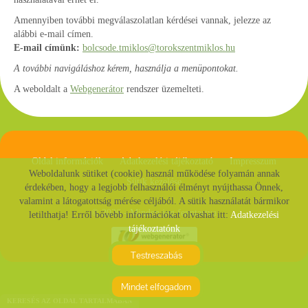
Amennyiben további megválaszolatlan kérdései vannak, jelezze az
alábbi e-mail címen.
E-mail címünk:
bolcsode.tmiklos@torokszentmiklos.hu
A további navigáláshoz kérem, használja a menüpontokat.
A weboldalt a
Webgenerátor
rendszer üzemelteti.
Oldal információk
Adatkezelési tájékoztató
Impresszum
Weboldalunk sütiket (cookie) használ működése folyamán annak
Sütik kezelése
érdekében, hogy a legjobb felhasználói élményt nyújthassa Önnek,
valamint a látogatottság mérése céljából. A sütik használatát bármikor
© 2026 - Minden jog fenntartva
letilthatja! Erről bővebb információkat olvashat itt:
Adatkezelési
tájékoztatónk
Testreszabás
Mindet elfogadom
KERESÉS AZ OLDAL TARTALMÁBAN