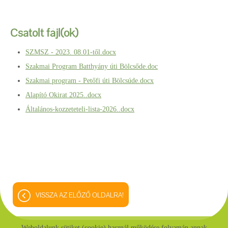
Csatolt fájl(ok)
SZMSZ - 2023. 08.01-től.docx
Szakmai Program Batthyány úti Bölcsőde.doc
Szakmai program - Petőfi úti Bölcsúde.docx
Alapító Okirat 2025..docx
Általános-kozzeteteli-lista-2026..docx
VISSZA AZ ELŐZŐ OLDALRA!
Weboldalunk sütiket (cookie) használ működése folyamán annak