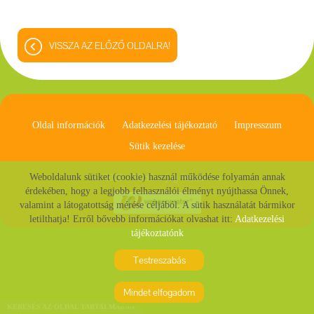
VISSZA AZ ELŐZŐ OLDALRA!
Oldal információk
Adatkezelési tájékoztató
Impresszum
Sütik kezelése
Weboldalunk sütiket (cookie) használ működése folyamán annak
© 2026 - Minden jog fenntartva
érdekében, hogy a legjobb felhasználói élményt nyújthassa Önnek,
valamint a látogatottság mérése céljából. A sütik használatát bármikor
letilthatja! Erről bővebb információkat olvashat itt:
Adatkezelési
tájékoztatónk
Testreszabás
Mindet elfogadom
KERESÉS AZ OLDAL TARTALMÁBAN