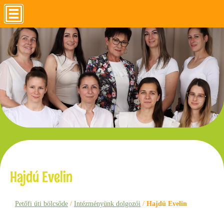
Hajdú Evelin
Petőfi úti bölcsőde
/
Intézményünk dolgozói
/
Hajdú Evelin