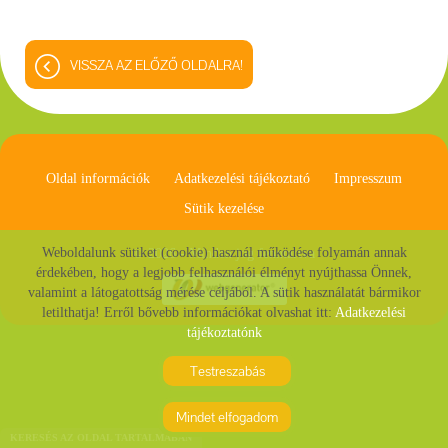
VISSZA AZ ELŐZŐ OLDALRA!
Oldal információk
Adatkezelési tájékoztató
Impresszum
Sütik kezelése
Weboldalunk sütiket (cookie) használ működése folyamán annak
© 2026 - Minden jog fenntartva
érdekében, hogy a legjobb felhasználói élményt nyújthassa Önnek,
valamint a látogatottság mérése céljából. A sütik használatát bármikor
letilthatja! Erről bővebb információkat olvashat itt:
Adatkezelési
tájékoztatónk
Testreszabás
Mindet elfogadom
KERESÉS AZ OLDAL TARTALMÁBAN