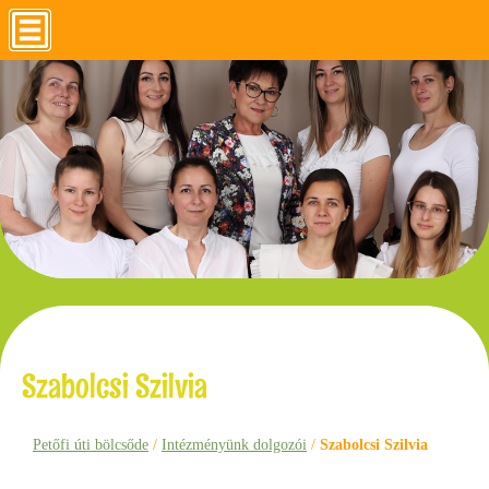
Szabolcsi Szilvia
Petőfi úti bölcsőde
/
Intézményünk dolgozói
/
Szabolcsi Szilvia